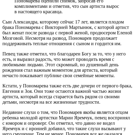
Пономарева оценили снимок, забросав его
комплиментами и отметив, что сын артиста вырос
в настоящего красавца.
Сын Александра, которому сейчас 17 лет, является плодом
брака Пономарева с Викторией Мартынюк, с которой артист
был женат после развода с первой женой, продюсером Еленой
Мозговой. Несмотря на развод, Пономарев продолжает
поддерживать теплые отношения с сыном и гордится им.
Певец также отметил, что благодарен Богу за то, что у него
есть, и выразил радость, что может проводить время с
любимыми людьми. Этот скромный, но душевный день
рождения стал важным моментом для артиста, который
нечасто показывает публике свои семейные моменты.
Кстати, у Пономарева также есть две дочери от первого брака,
Евгения и Зоя. Они тоже остаются важной частью жизни
артиста, который всегда старается быть рядом со своими
детьми, несмотря на все жизненные трудности.
Недавние слухи о том, что Пономарев якобы является отцом
ребенка молодой артистки Марии Яремчук, певец воспринял
с юмором и опроверг. Он отметил, что давно не видел
Яремчук и с иронией добавил, что такие слухи вызывают у
него смущение. Тем не менее, Пономарев все же оказался