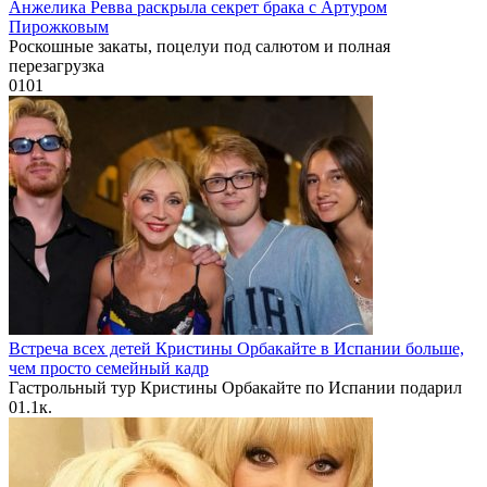
Анжелика Ревва раскрыла секрет брака с Артуром
Пирожковым
Роскошные закаты, поцелуи под салютом и полная
перезагрузка
0
101
Встреча всех детей Кристины Орбакайте в Испании больше,
чем просто семейный кадр
Гастрольный тур Кристины Орбакайте по Испании подарил
0
1.1к.