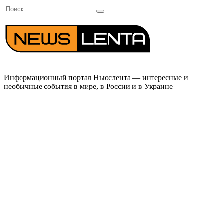
Перейти
Search
к
for:
содержанию
Информационный портал Ньюслента — интересные и
необычные события в мире, в России и в Украине