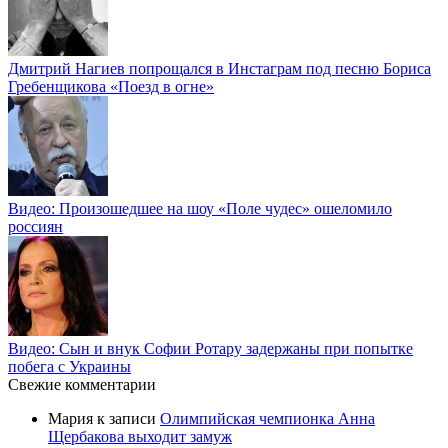
Дмитрий Нагиев попрощался в Инстаграм под песню Бориса
Гребенщикова «Поезд в огне»
Видео: Произошедшее на шоу «Поле чудес» ошеломило
россиян
Видео: Сын и внук Софии Ротару задержаны при попытке
побега с Украины
Свежие комментарии
Мария
к записи
Олимпийская чемпионка Анна
Щербакова выходит замуж