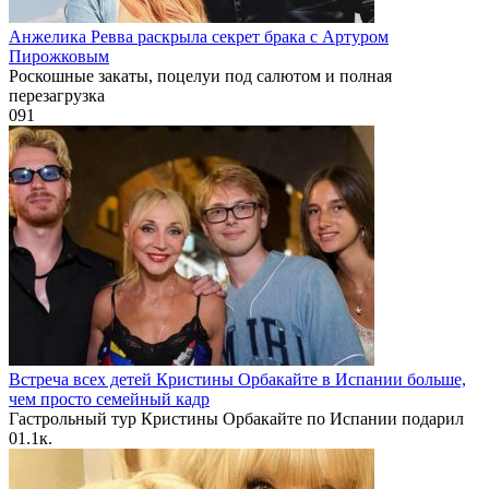
Анжелика Ревва раскрыла секрет брака с Артуром
Пирожковым
Роскошные закаты, поцелуи под салютом и полная
перезагрузка
0
91
Встреча всех детей Кристины Орбакайте в Испании больше,
чем просто семейный кадр
Гастрольный тур Кристины Орбакайте по Испании подарил
0
1.1к.