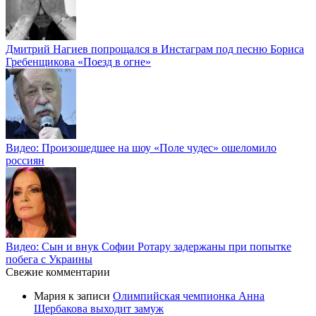
Дмитрий Нагиев попрощался в Инстаграм под песню Бориса
Гребенщикова «Поезд в огне»
Видео: Произошедшее на шоу «Поле чудес» ошеломило
россиян
Видео: Сын и внук Софии Ротару задержаны при попытке
побега с Украины
Свежие комментарии
Мария
к записи
Олимпийская чемпионка Анна
Щербакова выходит замуж