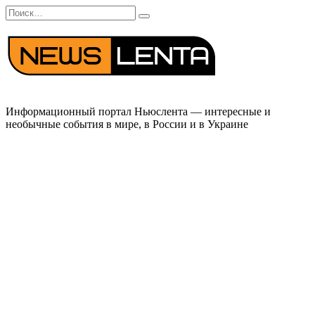
Перейти
Search
к
for:
содержанию
Информационный портал Ньюслента — интересные и
необычные события в мире, в России и в Украине