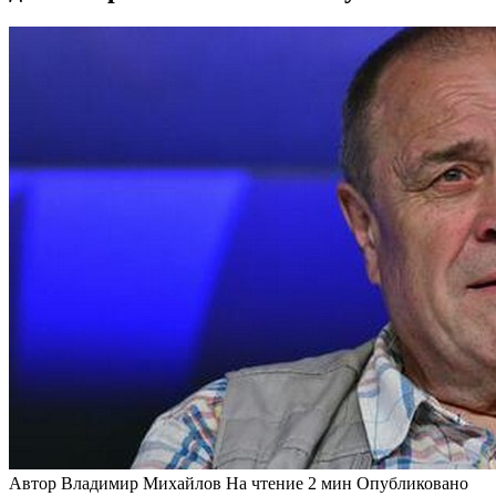
Автор
Владимир Михайлов
На чтение
2 мин
Опубликовано