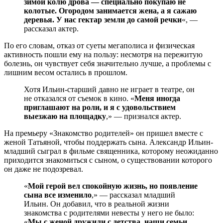
зимой колю дрова — специально покупаю не
колотые. Огородом занимается жена, а я сажаю
деревья. У нас гектар земли до самой речки
«, —
рассказал актер.
По его словам, отказ от суеты мегаполиса и физическая
активность пошли ему на пользу: несмотря на пережитую
болезнь, он чувствует себя значительно лучше, а проблемы с
лишним весом остались в прошлом.
Хотя Ильин-старший давно не играет в театре, он
не отказался от съемок в кино. «
Меня иногда
приглашают на роли, и я с удовольствием
выезжаю на площадку
,» — признался актер.
На премьеру «Знакомство родителей» он пришел вместе с
женой Татьяной, чтобы поддержать сына. Александр Ильин-
младший сыграл в фильме священника, которому неожиданно
приходится знакомиться с сыном, о существовании которого
он даже не подозревал.
«
Мой герой вел спокойную жизнь, но появление
сына все изменило
,» — рассказал младший
Ильин. Он добавил, что в реальной жизни
знакомства с родителями невесты у него не было:
«
Мы с женой дружили с детства, наши семьи