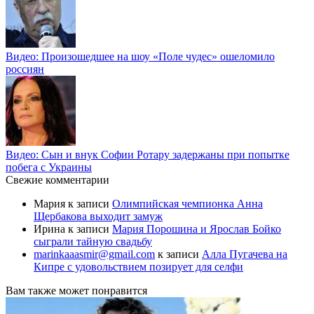
Видео: Произошедшее на шоу «Поле чудес» ошеломило
россиян
Видео: Сын и внук Софии Ротару задержаны при попытке
побега с Украины
Свежие комментарии
Мария
к записи
Олимпийская чемпионка Анна
Щербакова выходит замуж
Ирина
к записи
Мария Порошина и Ярослав Бойко
сыграли тайную свадьбу
marinkaaasmir@gmail.com
к записи
Алла Пугачева на
Кипре с удовольствием позирует для селфи
Вам также может понравится