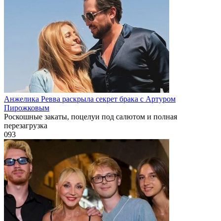
Анжелика Ревва раскрыла секрет брака с Артуром
Пирожковым
Роскошные закаты, поцелуи под салютом и полная
перезагрузка
0
93