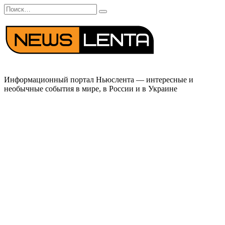
Перейти
Search
к
for:
содержанию
Информационный портал Ньюслента — интересные и
необычные события в мире, в России и в Украине