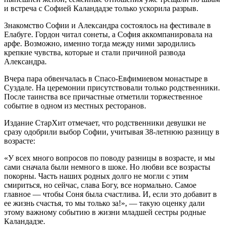
и встреча с Софией Каландадзе только ускорила разрыв.
Знакомство Софии и Александра состоялось на фестивале в
Елабуге. Гордон читал сонеты, а София аккомпанировала на
арфе. Возможно, именно тогда между ними зародились
крепкие чувства, которые и стали причиной развода
Александра.
Вчера пара обвенчалась в Спасо-Евфимиевом монастыре в
Суздале. На церемонии присутствовали только родственники.
После таинства все причастные отметили торжественное
событие в одном из местных ресторанов.
Издание СтарХит отмечает, что родственники девушки не
сразу одобрили выбор Софии, учитывая 38-летнюю разницу в
возрасте:
«У всех много вопросов по поводу разницы в возрасте, и мы
сами сначала были немного в шоке. Но любви все возрасты
покорны. Часть наших родных долго не могли с этим
смириться, но сейчас, слава Богу, все нормально. Самое
главное — чтобы Соня была счастлива. И, если это добавит в
ее жизнь счастья, то мы только за!», — такую оценку дали
этому важному событию в жизни младшей сестры родные
Каландадзе.