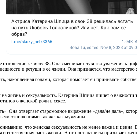
е отношение к числу 38. Она смешивает чувство уважения к цифр
нешности и ретуши в её жизни. Она признается, что мастерство 
сть, накопленная годами, которая помогает ей принимать собств
ду на жизнь и сексуальность. Катерина Шпица пишет о важности 
отипов о женской роли в сексе.
». Она отвергает старомодное выражение «дала/не дала», которо
ными отношениями так же, как мужчины.
ниманию, что женская сексуальность не менее важна и ценна. 
ая и естественная часть жизни. Этот пост актрисы призывает ж