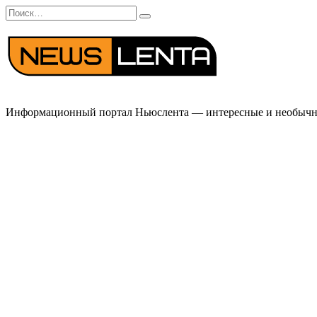
Перейти
Search
к
for:
содержанию
Информационный портал Ньюслента — интересные и необычные