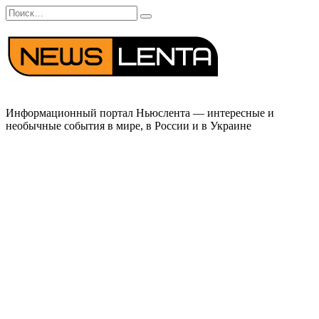
Перейти
Search
к
for:
содержанию
Информационный портал Ньюслента — интересные и
необычные события в мире, в России и в Украине