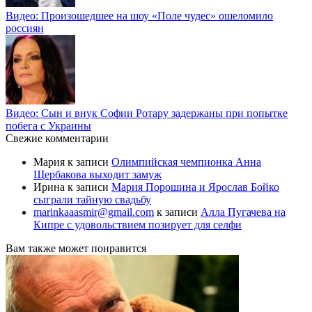
Видео: Произошедшее на шоу «Поле чудес» ошеломило
россиян
Видео: Сын и внук Софии Ротару задержаны при попытке
побега с Украины
Свежие комментарии
Мария
к записи
Олимпийская чемпионка Анна
Щербакова выходит замуж
Ирина
к записи
Мария Порошина и Ярослав Бойко
сыграли тайную свадьбу
marinkaaasmir@gmail.com
к записи
Алла Пугачева на
Кипре с удовольствием позирует для селфи
Вам также может понравится