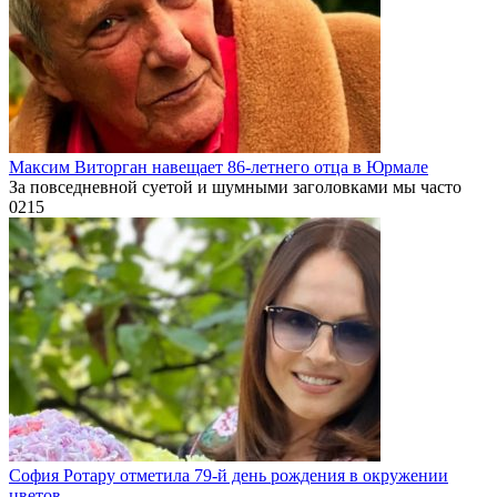
Максим Виторган навещает 86-летнего отца в Юрмале
За повседневной суетой и шумными заголовками мы часто
0
215
София Ротару отметила 79-й день рождения в окружении
цветов