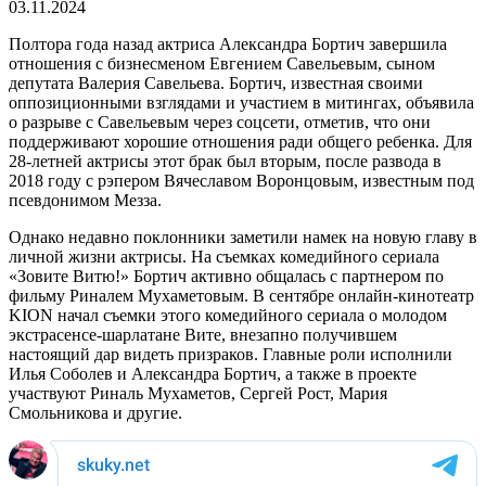
03.11.2024
Полтора года назад актриса Александра Бортич завершила
отношения с бизнесменом Евгением Савельевым, сыном
депутата Валерия Савельева. Бортич, известная своими
оппозиционными взглядами и участием в митингах, объявила
о разрыве с Савельевым через соцсети, отметив, что они
поддерживают хорошие отношения ради общего ребенка. Для
28-летней актрисы этот брак был вторым, после развода в
2018 году с рэпером Вячеславом Воронцовым, известным под
псевдонимом Мезза.
Однако недавно поклонники заметили намек на новую главу в
личной жизни актрисы. На съемках комедийного сериала
«Зовите Витю!» Бортич активно общалась с партнером по
фильму Риналем Мухаметовым. В сентябре онлайн-кинотеатр
KION начал съемки этого комедийного сериала о молодом
экстрасенсе-шарлатане Вите, внезапно получившем
настоящий дар видеть призраков. Главные роли исполнили
Илья Соболев и Александра Бортич, а также в проекте
участвуют Риналь Мухаметов, Сергей Рост, Мария
Смольникова и другие.