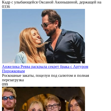
Кадр с улыбающейся Оксаной Акиньшиной, держащей на
0
336
Анжелика Ревва раскрыла секрет брака с Артуром
Пирожковым
Роскошные закаты, поцелуи под салютом и полная
перезагрузка
0
99