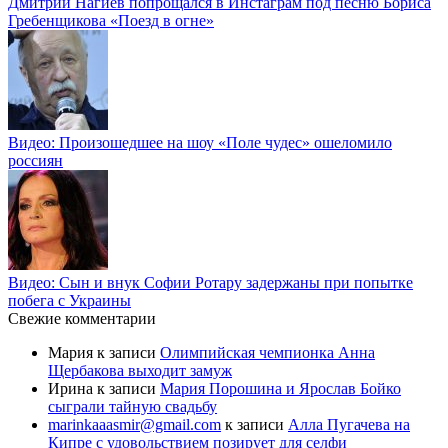
Дмитрий Нагиев попрощался в Инстаграм под песню Бориса
Гребенщикова «Поезд в огне»
Видео: Произошедшее на шоу «Поле чудес» ошеломило
россиян
Видео: Сын и внук Софии Ротару задержаны при попытке
побега с Украины
Свежие комментарии
Мария
к записи
Олимпийская чемпионка Анна
Щербакова выходит замуж
Ирина
к записи
Мария Порошина и Ярослав Бойко
сыграли тайную свадьбу
marinkaaasmir@gmail.com
к записи
Алла Пугачева на
Кипре с удовольствием позирует для селфи