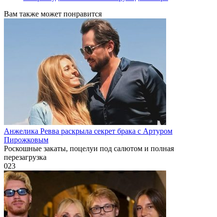
Вам также может понравится
Анжелика Ревва раскрыла секрет брака с Артуром
Пирожковым
Роскошные закаты, поцелуи под салютом и полная
перезагрузка
0
23