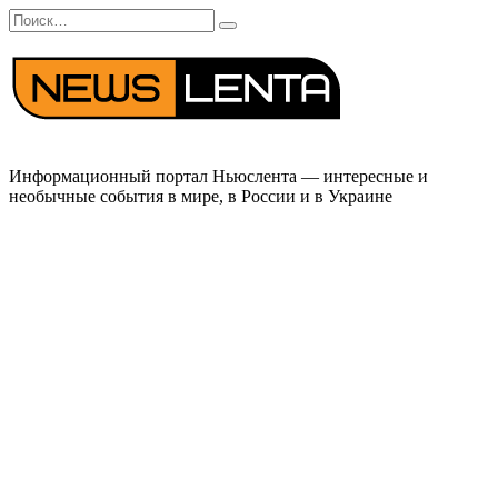
Перейти
Search
к
for:
содержанию
Информационный портал Ньюслента — интересные и
необычные события в мире, в России и в Украине