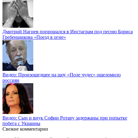
Дмитрий Нагиев попрощался в Инстаграм под песню Бориса
Гребенщикова «Поезд в огне»
Видео: Произошедшее на шоу «Поле чудес» ошеломило
россиян
Видео: Сын и внук Софии Ротару задержаны при попытке
побега с Украины
Свежие комментарии