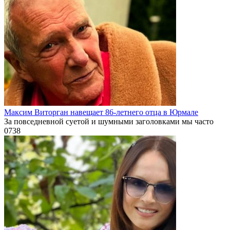
Максим Виторган навещает 86-летнего отца в Юрмале
За повседневной суетой и шумными заголовками мы часто
0
738