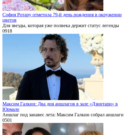
София Ротару отметила 79-й день рождения в окружении
цветов
Для звезды, которая уже полвека держит статус легенды
0
918
Максим Галкин: Два дня аншлагов в зале «Дзинтари» в
Юрмале
Аншлаг под занавес лета: Максим Галкин собрал аншлаги
0
501