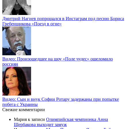
Дмитрий Нагиев попрощался в Инстаграм под песню Бориса
Гребенщикова «Поезд в огне»
Видео: Произошедшее на шоу «Поле чудес» ошеломило
россиян
Видео: Сын и внук Софии Ротару задержаны при попытке
побега с Украины
Свежие комментарии
Мария
к записи
Олимпийская чемпионка Анна
Щербакова выходит замуж