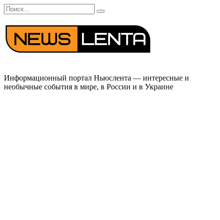
Перейти
Search
к
for:
содержанию
Информационный портал Ньюслента — интересные и
необычные события в мире, в России и в Украине