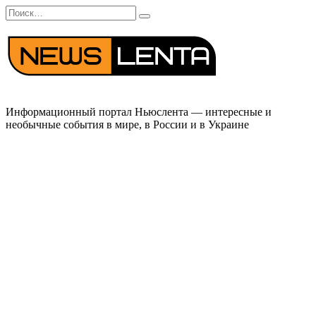
Перейти
Search
к
for:
содержанию
Информационный портал Ньюслента — интересные и
необычные события в мире, в России и в Украине