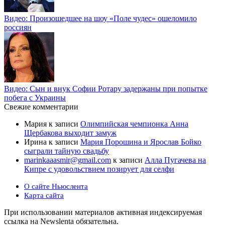
Видео: Произошедшее на шоу «Поле чудес» ошеломило
россиян
Видео: Сын и внук Софии Ротару задержаны при попытке
побега с Украины
Свежие комментарии
Мария
к записи
Олимпийская чемпионка Анна
Щербакова выходит замуж
Ирина
к записи
Мария Порошина и Ярослав Бойко
сыграли тайную свадьбу
marinkaaasmir@gmail.com
к записи
Алла Пугачева на
Кипре с удовольствием позирует для селфи
О сайте Ньюслента
Карта сайта
При использовании материалов активная индексируемая
ссылка на Newslenta обязательна.