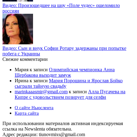
Видео: Произошедшее на шоу «Поле чудес» ошеломило
россиян
Видео: Сын и внук Софии Ротару задержаны при попытке
побега с Украины
Свежие комментарии
Мария
к записи
Олимпийская чемпионка Анна
Щербакова выходит замуж
Ирина
к записи
Мария Порошина и Ярослав Бойко
сыграли тайную свадьбу
marinkaaasmir@gmail.com
к записи
Алла Пугачева на
Кипре с удовольствием позирует для селфи
О сайте Ньюслента
Карта сайта
При использовании материалов активная индексируемая
ссылка на Newslenta обязательна.
Адрес редакции: tiunovmixs@gmail.com