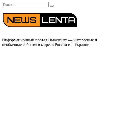
Перейти
Search
к
for:
содержанию
Информационный портал Ньюслента — интересные и
необычные события в мире, в России и в Украине