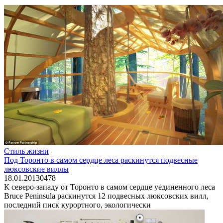
Стиль жизни
Под Торонто в самом сердце леса раскинутся подвесные
люксовские виллы
18.01.2013
0
478
К северо-западу от Торонто в самом сердце уединенного леса
Bruce Peninsula раскинутся 12 подвесных люксовских вилл,
последний писк курортного, экологически