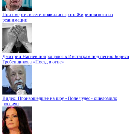
При смерти: в сети появились фото Жириновского из
реанимации
Дмитрий Нагиев попрощался в Инстаграм под песню Бориса
Гребенщикова «Поезд в огне»
Видео: Произошедшее на шоу «Поле чудес» ошеломило
россиян