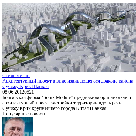
Стиль жизни
Архитектурный проект в виде извивающегося дракона района
Сучжоу-Крик Шанхая
08.06.2012
0
521
Болгарская фирма "Sonik Module" предложила оригинальный
архитектурный проект застройки территории вдоль реки
Сучжоу Крик крупнейшего города Китая Шанхая
Популярные новости