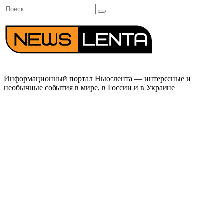
Перейти
Search
к
for:
содержанию
Информационный портал Ньюслента — интересные и
необычные события в мире, в России и в Украине