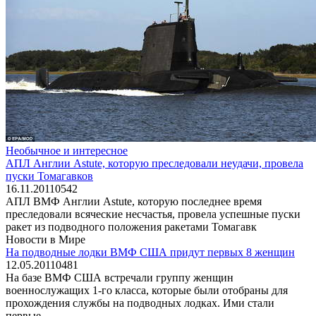
Необычное и интересное
АПЛ Англии Astute, которую преследовали неудачи, провела
пуски Томагавков
16.11.2011
0
542
АПЛ ВМФ Англии Astute, которую последнее время
преследовали всяческие несчастья, провела успешные пуски
ракет из подводного положения ракетами Томагавк
Новости в Мире
На подводные лодки ВМФ США придут первых 8 женщин
12.05.2011
0
481
На базе ВМФ США встречали группу женщин
военнослужащих 1-го класса, которые были отобраны для
прохождения службы на подводных лодках. Ими стали
первые