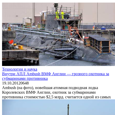
Технологии и наука
Внутри АПЛ Ambush ВМФ Англии — грозного охотника за
субмаринами противника
19.10.2012
0
648
Ambush (на фото), новейшая атомная подводная лодка
Королевских ВМФ Англии, охотник за субмаринами
противника стоимостью $2,5 млрд. считается одной из самых