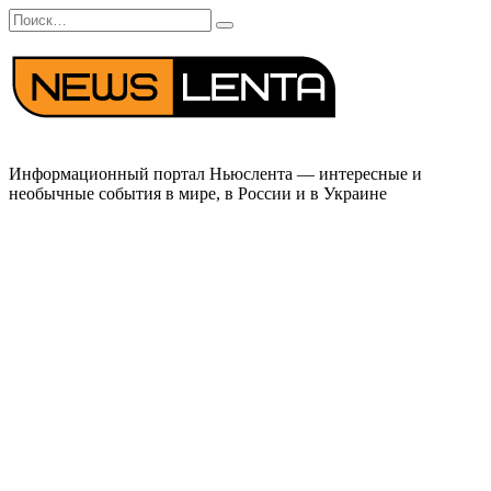
Перейти
Search
к
for:
содержанию
Информационный портал Ньюслента — интересные и
необычные события в мире, в России и в Украине