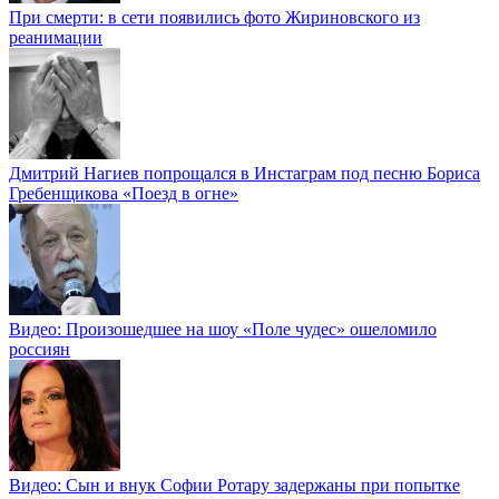
При смерти: в сети появились фото Жириновского из
реанимации
Дмитрий Нагиев попрощался в Инстаграм под песню Бориса
Гребенщикова «Поезд в огне»
Видео: Произошедшее на шоу «Поле чудес» ошеломило
россиян
Видео: Сын и внук Софии Ротару задержаны при попытке