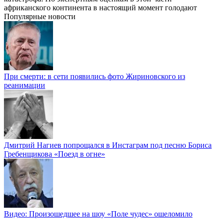
африканского континента в настоящий момент голодают
Популярные новости
При смерти: в сети появились фото Жириновского из
реанимации
Дмитрий Нагиев попрощался в Инстаграм под песню Бориса
Гребенщикова «Поезд в огне»
Видео: Произошедшее на шоу «Поле чудес» ошеломило