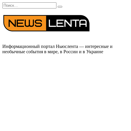
Перейти
Search
к
for:
содержанию
Информационный портал Ньюслента — интересные и
необычные события в мире, в России и в Украине