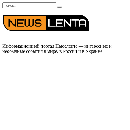
Перейти
Search
к
for:
содержанию
Информационный портал Ньюслента — интересные и
необычные события в мире, в России и в Украине