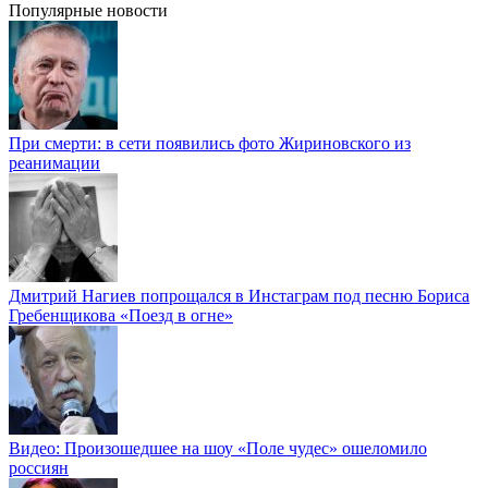
Популярные новости
При смерти: в сети появились фото Жириновского из
реанимации
Дмитрий Нагиев попрощался в Инстаграм под песню Бориса
Гребенщикова «Поезд в огне»
Видео: Произошедшее на шоу «Поле чудес» ошеломило
россиян