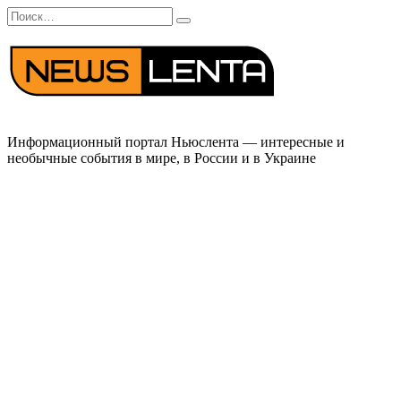
Перейти
Search
к
for:
содержанию
Информационный портал Ньюслента — интересные и
необычные события в мире, в России и в Украине