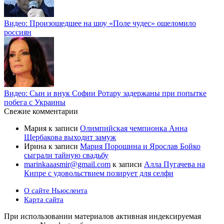
Видео: Произошедшее на шоу «Поле чудес» ошеломило
россиян
Видео: Сын и внук Софии Ротару задержаны при попытке
побега с Украины
Свежие комментарии
Мария
к записи
Олимпийская чемпионка Анна
Щербакова выходит замуж
Ирина
к записи
Мария Порошина и Ярослав Бойко
сыграли тайную свадьбу
marinkaaasmir@gmail.com
к записи
Алла Пугачева на
Кипре с удовольствием позирует для селфи
О сайте Ньюслента
Карта сайта
При использовании материалов активная индексируемая