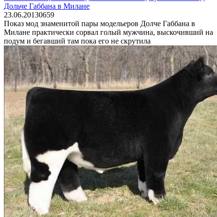
Дольче Габбана в Милане
23.06.2013
0
659
Показ мод знаменитой пары модельеров Долче Габбана в
Милане практически сорвал голый мужчина, выскочивший на
подум и бегавший там пока его не скрутила