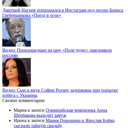
Дмитрий Нагиев попрощался в Инстаграм под песню Бориса
Гребенщикова «Поезд в огне»
Видео: Произошедшее на шоу «Поле чудес» ошеломило
россиян
Видео: Сын и внук Софии Ротару задержаны при попытке
побега с Украины
Свежие комментарии
Мария
к записи
Олимпийская чемпионка Анна
Щербакова выходит замуж
Ирина
к записи
Мария Порошина и Ярослав Бойко
сыграли тайную свадьбу