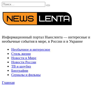
Перейти
Search
к
for:
содержанию
Информационный портал Ньюслента — интересные и
необычные события в мире, в России и в Украине
Необычное и интересное
Стиль жизни
Новости в Мире
Новости России
ТВ и шоубиз
Биографии
Сериалы и фильмы
Главная