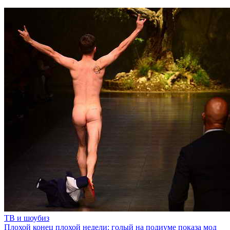
ТВ и шоубиз
Плохой конец плохой недели: голый на подиуме показа мод