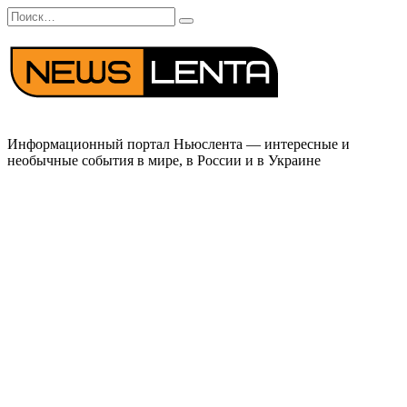
Перейти
Search
к
for:
содержанию
Информационный портал Ньюслента — интересные и
необычные события в мире, в России и в Украине