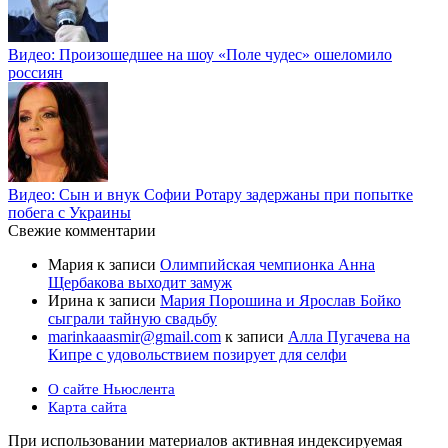
Видео: Произошедшее на шоу «Поле чудес» ошеломило
россиян
Видео: Сын и внук Софии Ротару задержаны при попытке
побега с Украины
Свежие комментарии
Мария
к записи
Олимпийская чемпионка Анна
Щербакова выходит замуж
Ирина
к записи
Мария Порошина и Ярослав Бойко
сыграли тайную свадьбу
marinkaaasmir@gmail.com
к записи
Алла Пугачева на
Кипре с удовольствием позирует для селфи
О сайте Ньюслента
Карта сайта
При использовании материалов активная индексируемая