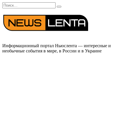
Перейти
Search
к
for:
содержанию
Информационный портал Ньюслента — интересные и
необычные события в мире, в России и в Украине