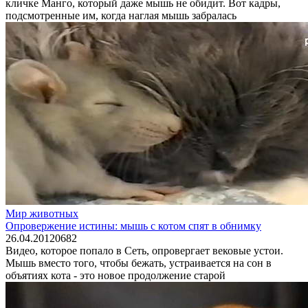
кличке Манго, который даже мышь не обидит. Вот кадры,
подсмотренные им, когда наглая мышь забралась
Мир животных
Опровержение истины: мышь с котом спят в обнимку
26.04.2012
0
682
Видео, которое попало в Сеть, опровергает вековые устои.
Мышь вместо того, чтобы бежать, устраивается на сон в
объятиях кота - это новое продолжение старой