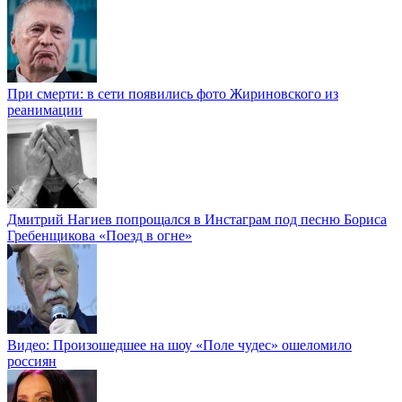
При смерти: в сети появились фото Жириновского из
реанимации
Дмитрий Нагиев попрощался в Инстаграм под песню Бориса
Гребенщикова «Поезд в огне»
Видео: Произошедшее на шоу «Поле чудес» ошеломило
россиян