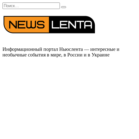
Перейти
Search
к
for:
содержанию
Информационный портал Ньюслента — интересные и
необычные события в мире, в России и в Украине