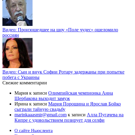
Видео: Произошедшее на шоу «Поле чудес» ошеломило
россиян
Видео: Сын и внук Софии Ротару задержаны при попытке
побега с Украины
Свежие комментарии
Мария
к записи
Олимпийская чемпионка Анна
Щербакова выходит замуж
Ирина
к записи
Мария Порошина и Ярослав Бойко
сыграли тайную свадьбу
marinkaaasmir@gmail.com
к записи
Алла Пугачева на
Кипре с удовольствием позирует для селфи
О сайте Ньюслента