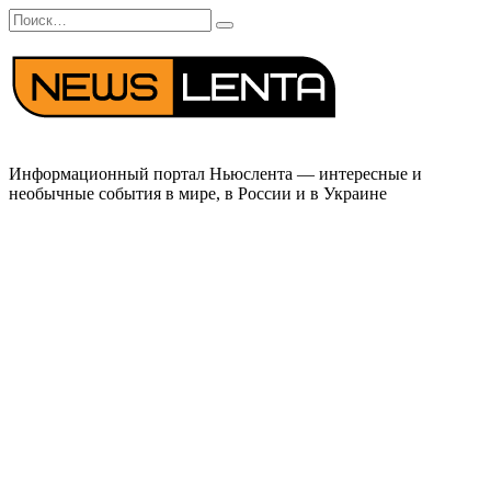
Перейти
Search
к
for:
содержанию
Информационный портал Ньюслента — интересные и
необычные события в мире, в России и в Украине