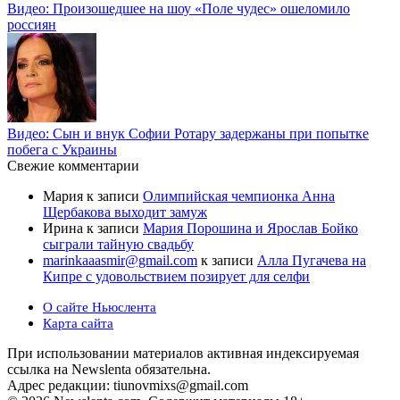
Видео: Произошедшее на шоу «Поле чудес» ошеломило
россиян
Видео: Сын и внук Софии Ротару задержаны при попытке
побега с Украины
Свежие комментарии
Мария
к записи
Олимпийская чемпионка Анна
Щербакова выходит замуж
Ирина
к записи
Мария Порошина и Ярослав Бойко
сыграли тайную свадьбу
marinkaaasmir@gmail.com
к записи
Алла Пугачева на
Кипре с удовольствием позирует для селфи
О сайте Ньюслента
Карта сайта
При использовании материалов активная индексируемая
ссылка на Newslenta обязательна.
Адрес редакции: tiunovmixs@gmail.com