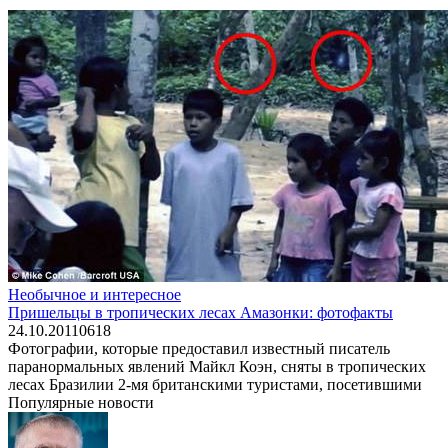
Необычное и интересное
Пришельцы в тропических лесах Амазонки: фотофакты
24.10.2011
0
618
Фотографии, которые предоставил известный писатель
паранормальных явлений Майкл Коэн, сняты в тропических
лесах Бразилии 2-мя британскими туристами, посетившими
Популярные новости