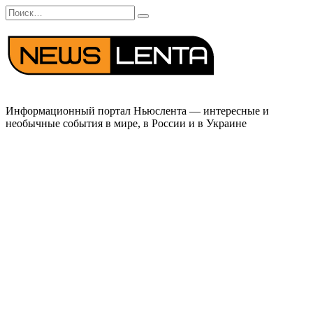
Перейти
Search
к
for:
содержанию
Информационный портал Ньюслента — интересные и
необычные события в мире, в России и в Украине