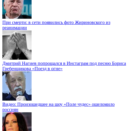
При смерти: в сети появились фото Жириновского из
реанимации
Дмитрий Нагиев попрощался в Инстаграм под песню Бориса
Гребенщикова «Поезд в огне»
Видео: Произошедшее на шоу «Поле чудес» ошеломило
россиян