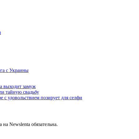
н
га с Украины
а выходит замуж
ли тайную свадьбу
е с удовольствием позирует для селфи
на Newslenta обязательна.