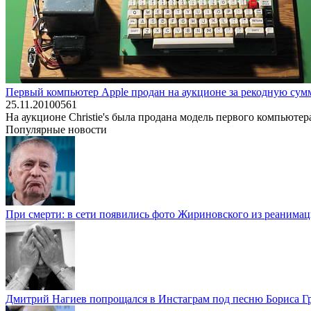
Первый компьютер Apple продан на аукционе за рекодную сум
25.11.2010
0
561
На аукционе Christie's была продана модель первого компьюте
Популярные новости
При смерти: в сети появились фото Жириновского из реанима
Дмитрий Нагиев попрощался в Инстаграм под песню Бориса Г