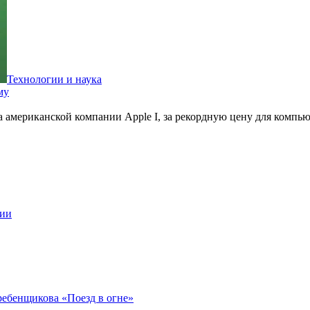
Технологии и наука
му
ра американской компании Apple I, за рекордную цену для компь
ции
ребенщикова «Поезд в огне»