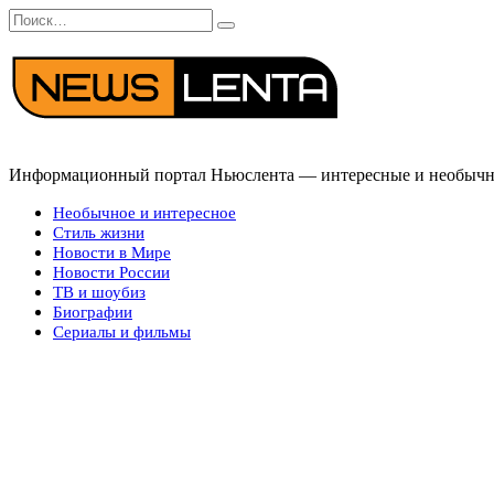
Перейти
Search
к
for:
содержанию
Информационный портал Ньюслента — интересные и необычные
Необычное и интересное
Стиль жизни
Новости в Мире
Новости России
ТВ и шоубиз
Биографии
Сериалы и фильмы