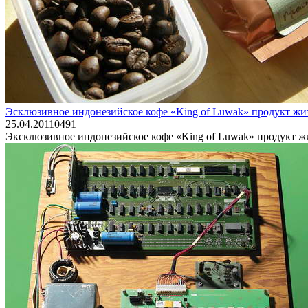
Эсклюзивное индонезийское кофе «King of Luwak» продукт жи
25.04.2011
0
491
Эксклюзивное индонезийское кофе «King of Luwak» продукт ж