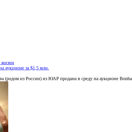
 жизни
а аукционе за $1,5 млн.
а (родом из России) из ЮАР продана в среду на аукционе Bonha