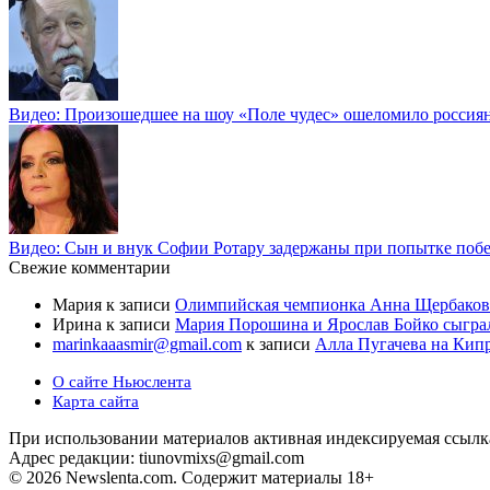
Видео: Произошедшее на шоу «Поле чудес» ошеломило россия
Видео: Сын и внук Софии Ротару задержаны при попытке побе
Свежие комментарии
Мария
к записи
Олимпийская чемпионка Анна Щербаков
Ирина
к записи
Мария Порошина и Ярослав Бойко сыгра
marinkaaasmir@gmail.com
к записи
Алла Пугачева на Кипр
О сайте Ньюслента
Карта сайта
При использовании материалов активная индексируемая ссылка 
Адрес редакции: tiunovmixs@gmail.com
© 2026 Newslenta.com. Содержит материалы 18+