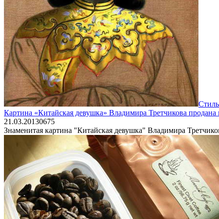
Стиль
Картина «Китайская девушка» Владимира Третчикова продана н
21.03.2013
0
675
Знаменитая картина "Китайская девушка" Владимира Третчиков