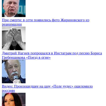
При смерти: в сети появились фото Жириновского из
реанимации
Дмитрий Нагиев попрощался в Инстаграм под песню Бориса
Гребенщикова «Поезд в огне»
Видео: Произошедшее на шоу «Поле чудес» ошеломило
россиян