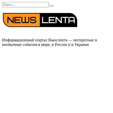
Перейти
Search
к
for:
содержанию
Информационный портал Ньюслента — интересные и
необычные события в мире, в России и в Украине