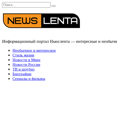
Перейти
Search
к
for:
содержанию
Информационный портал Ньюслента — интересные и необычные
Необычное и интересное
Стиль жизни
Новости в Мире
Новости России
ТВ и шоубиз
Биографии
Сериалы и фильмы