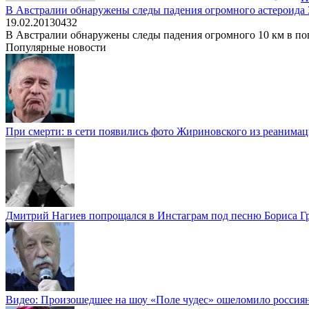
В Австралии обнаружены следы падения огромного астероида 3
19.02.2013
0
432
В Австралии обнаружены следы падения огромного 10 км в попе
Популярные новости
При смерти: в сети появились фото Жириновского из реанима
Дмитрий Нагиев попрощался в Инстаграм под песню Бориса Г
Видео: Произошедшее на шоу «Поле чудес» ошеломило россия