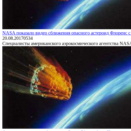
NASA показало видео сближения опасного астероид Флоренс с 
20.08.2017
0
534
Специалисты американского аэрокосмического агентства NASA о