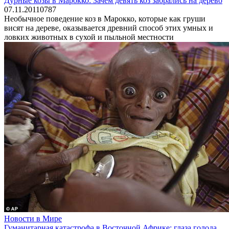
Дурные козы в Марокко: Зачем девять коз забрались на дерево
07.11.2011
0
787
Необычное поведение коз в Марокко, которые как груши
висят на дереве, оказывается древний способ этих умных и
ловких животных в сухой и пыльной местности
Новости в Мире
Гуманитарная катастрофа в Восточной Африке: глаза голода