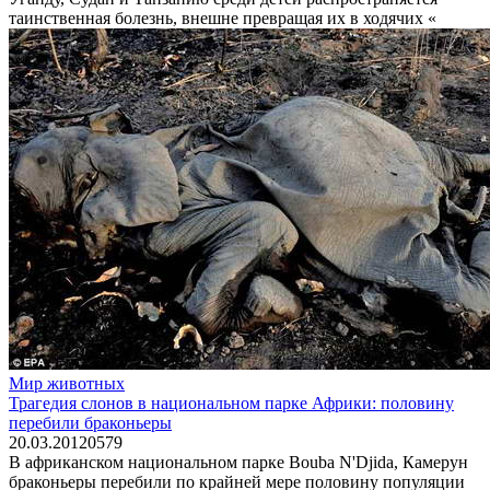
таинственная болезнь, внешне превращая их в ходячих «
Мир животных
Трагедия слонов в национальном парке Африки: половину
перебили браконьеры
20.03.2012
0
579
В африканском национальном парке Bouba N'Djida, Камерун
браконьеры перебили по крайней мере половину популяции