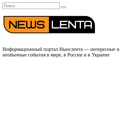
Перейти
Search
к
for:
содержанию
Информационный портал Ньюслента — интересные и
необычные события в мире, в России и в Украине