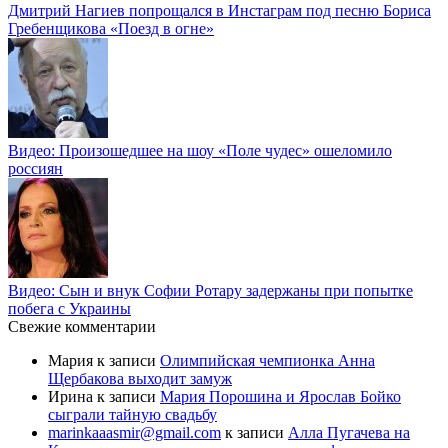
Дмитрий Нагиев попрощался в Инстаграм под песню Бориса
Гребенщикова «Поезд в огне»
Видео: Произошедшее на шоу «Поле чудес» ошеломило
россиян
Видео: Сын и внук Софии Ротару задержаны при попытке
побега с Украины
Свежие комментарии
Мария
к записи
Олимпийская чемпионка Анна
Щербакова выходит замуж
Ирина
к записи
Мария Порошина и Ярослав Бойко
сыграли тайную свадьбу
marinkaaasmir@gmail.com
к записи
Алла Пугачева на