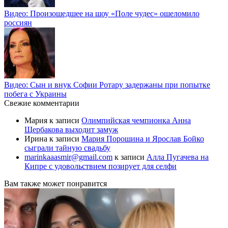
Видео: Произошедшее на шоу «Поле чудес» ошеломило
россиян
Видео: Сын и внук Софии Ротару задержаны при попытке
побега с Украины
Свежие комментарии
Мария
к записи
Олимпийская чемпионка Анна
Щербакова выходит замуж
Ирина
к записи
Мария Порошина и Ярослав Бойко
сыграли тайную свадьбу
marinkaaasmir@gmail.com
к записи
Алла Пугачева на
Кипре с удовольствием позирует для селфи
Вам также может понравится