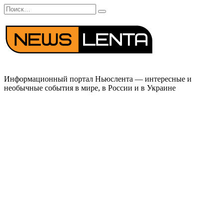
Перейти
Search
к
for:
содержанию
Информационный портал Ньюслента — интересные и
необычные события в мире, в России и в Украине