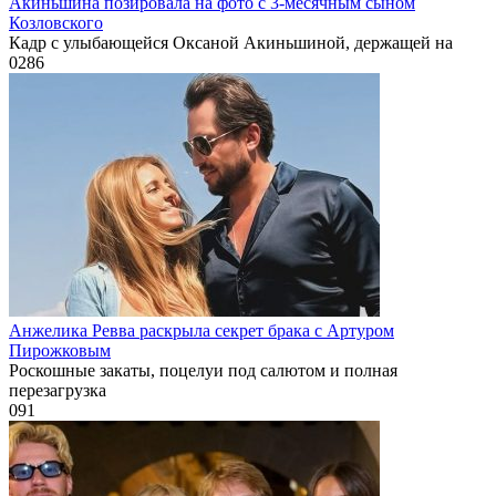
Акиньшина позировала на фото с 3-месячным сыном
Козловского
Кадр с улыбающейся Оксаной Акиньшиной, держащей на
0
286
Анжелика Ревва раскрыла секрет брака с Артуром
Пирожковым
Роскошные закаты, поцелуи под салютом и полная
перезагрузка
0
91