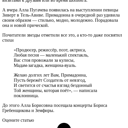
визитами к друзьям или во время шопинга.
А вчера Алла Пугачева появилась на выступлении певицы
Зиверт в Тель-Авиве. Примадонна в очередной раз удивила
своим образом — стильно, модно, молодежно. Порадовала
она и новой прической.
Почитатели звезды отметили все это, а кто-то даже посвятил
стихи
«Продюсер, режиссёр, поэт, актриса,
Любая песня — маленький спектакль,
Вас стоя провожали за кулисы,
Мадам-загадка, женщина-вуаль.
Желаю долгих лет Вам, Примадонна,
Пусть бережёт Создатель от невзгод,
И светится от счастья взгляд бездонный
Той женщины, которая поёт», — написала
поклонница.
До этого Алла Борисовна посещала концерты Бориса
Гребенщикова и Земфиры.
Оцените статью