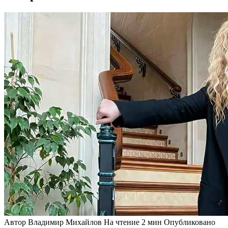
Автор
Владимир Михайлов
На чтение
2 мин
Опубликовано