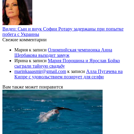
Видео: Сын и внук Софии Ротару задержаны при попытке
побега с Украины
Свежие комментарии
Мария
к записи
Олимпийская чемпионка Анна
Щербакова выходит замуж
Ирина
к записи
Мария Порошина и Ярослав Бойко
сыграли тайную свадьбу
marinkaaasmir@gmail.com
к записи
Алла Пугачева на
Кипре с удовольствием позирует для селфи
Вам также может понравится