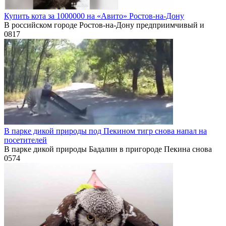
Купить кота за 1000000 на «Авито» Ростов-на-Дону
В российском городе Ростов-на-Дону предприимчивый и
0
817
В парке дикой природы под Пекином тигр снова напал на
посетителей
В парке дикой природы Бадалин в пригороде Пекина снова
0
574