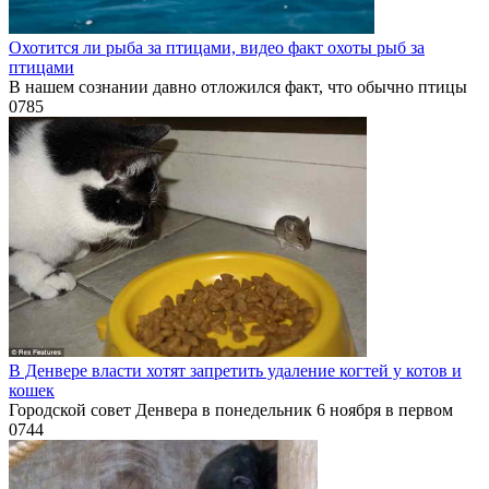
Охотится ли рыба за птицами, видео факт охоты рыб за
птицами
В нашем сознании давно отложился факт, что обычно птицы
0
785
В Денвере власти хотят запретить удаление когтей у котов и
кошек
Городской совет Денвера в понедельник 6 ноября в первом
0
744