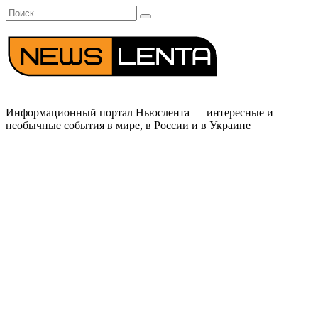
Перейти
Search
к
for:
содержанию
Информационный портал Ньюслента — интересные и
необычные события в мире, в России и в Украине