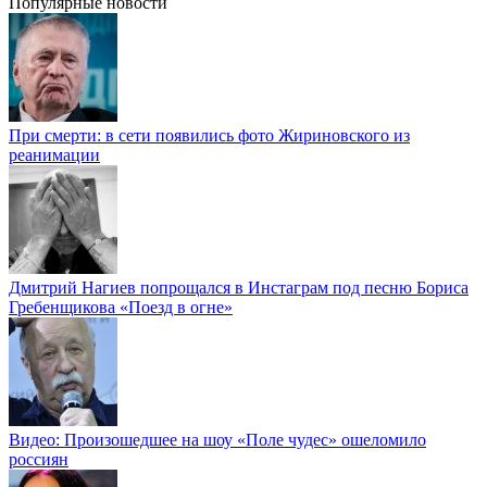
Популярные новости
При смерти: в сети появились фото Жириновского из
реанимации
Дмитрий Нагиев попрощался в Инстаграм под песню Бориса
Гребенщикова «Поезд в огне»
Видео: Произошедшее на шоу «Поле чудес» ошеломило
россиян