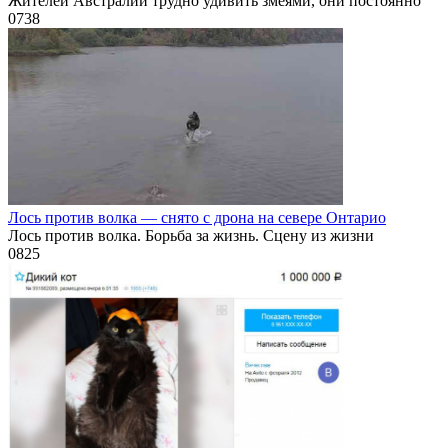
Жителей Австралии трудно удивить змеями, они постоянно
0
738
Лось против волка — снято с дрона на севере Онтарио
Лось против волка. Борьба за жизнь. Сцену из жизни
0
825