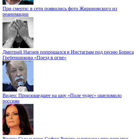
При смерти: в сети появились фото Жириновского из
реанимации
Дмитрий Нагиев попрощался в Инстаграм под песню Бориса
Гребенщикова «Поезд в огне»
Видео: Произошедшее на шоу «Поле чудес» ошеломило
россиян
Видео: Сын и внук Софии Ротару задержаны при попытке