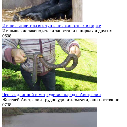
Италия запретила выступления животных в цирке
Итальянские законодатели запретили в цирках и других
0
608
Червяк длинной в метр удивил народ в Австралии
Жителей Австралии трудно удивить змеями, они постоянно
0
738