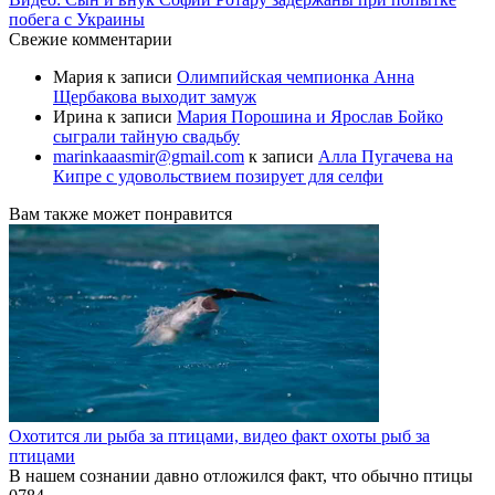
побега с Украины
Свежие комментарии
Мария
к записи
Олимпийская чемпионка Анна
Щербакова выходит замуж
Ирина
к записи
Мария Порошина и Ярослав Бойко
сыграли тайную свадьбу
marinkaaasmir@gmail.com
к записи
Алла Пугачева на
Кипре с удовольствием позирует для селфи
Вам также может понравится
Охотится ли рыба за птицами, видео факт охоты рыб за
птицами
В нашем сознании давно отложился факт, что обычно птицы