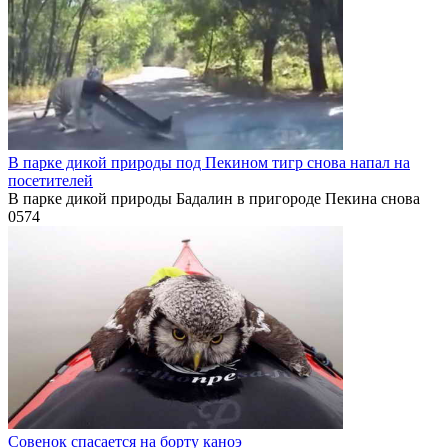
В парке дикой природы под Пекином тигр снова напал на
посетителей
В парке дикой природы Бадалин в пригороде Пекина снова
0
574
Совенок спасается на борту каноэ