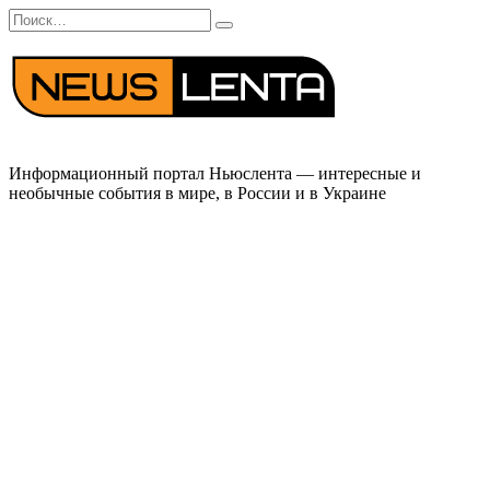
Перейти
Search
к
for:
содержанию
Информационный портал Ньюслента — интересные и
необычные события в мире, в России и в Украине