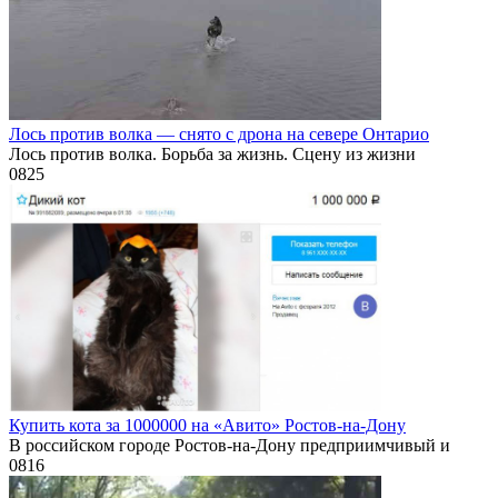
Лось против волка — снято с дрона на севере Онтарио
Лось против волка. Борьба за жизнь. Сцену из жизни
0
825
Купить кота за 1000000 на «Авито» Ростов-на-Дону
В российском городе Ростов-на-Дону предприимчивый и
0
816