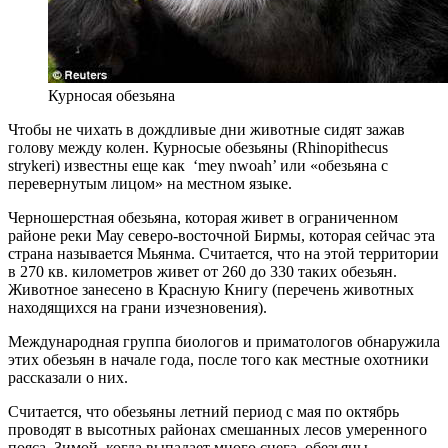
Курносая обезьяна
Чтобы не чихать в дождливые дни животные сидят зажав
голову между колен. Курносые обезьяны (Rhinopithecus
strykeri) известны еще как ‘mey nwoah’ или «обезьяна с
перевернутым лицом» на местном языке.
Черношерстная обезьяна, которая живет в ограниченном
районе реки Мау северо-восточной Бирмы, которая сейчас эта
страна называется Мьянма. Считается, что на этой территории
в 270 кв. километров живет от 260 до 330 таких обезьян.
Животное занесено в Красную Книгу (перечень животных
находящихся на грани изчезновения).
Международная группа биологов и приматологов обнаружила
этих обезьян в начале года, после того как местные охотники
рассказали о них.
Считается, что обезьяны летний период с мая по октябрь
проводят в высотных районах смешанных лесов умеренного
пояса. Зимой, когда выпадает много снега, обезьяны