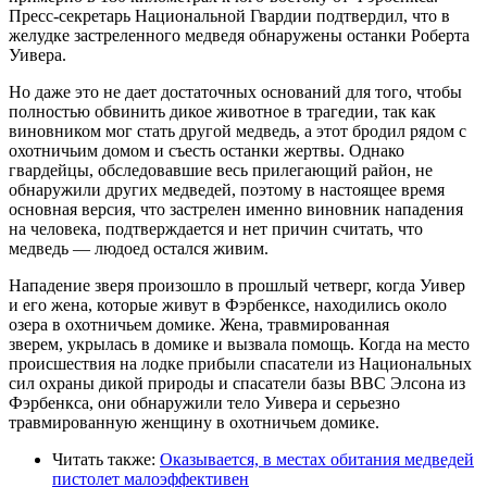
Пресс-секретарь Национальной Гвардии подтвердил, что в
желудке застреленного медведя обнаружены останки Роберта
Уивера.
Но даже это не дает достаточных оснований для того, чтобы
полностью обвинить дикое животное в трагедии, так как
виновником мог стать другой медведь, а этот бродил рядом с
охотничьим домом и съесть останки жертвы. Однако
гвардейцы, обследовавшие весь прилегающий район, не
обнаружили других медведей, поэтому в настоящее время
основная версия, что застрелен именно виновник нападения
на человека, подтверждается и нет причин считать, что
медведь — людоед остался живим.
Нападение зверя произошло в прошлый четверг, когда Уивер
и его жена, которые живут в Фэрбенксе, находились около
озера в охотничьем домике. Жена, травмированная
зверем, укрылась в домике и вызвала помощь. Когда на место
происшествия на лодке прибыли спасатели из Национальных
сил охраны дикой природы и спасатели базы ВВС Элсона из
Фэрбенкса, они обнаружили тело Уивера и серьезно
травмированную женщину в охотничьем домике.
Читать также:
Оказывается, в местах обитания медведей
пистолет малоэффективен