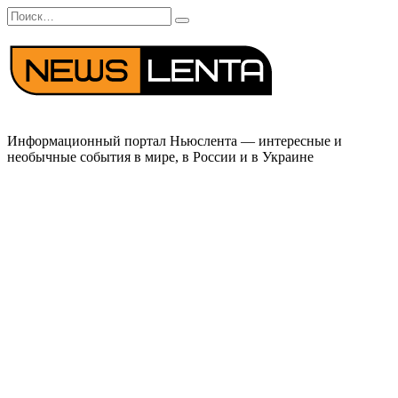
Перейти
Search
к
for:
содержанию
Информационный портал Ньюслента — интересные и
необычные события в мире, в России и в Украине