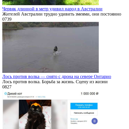
Червяк длинной в метр удивил народ в Австралии
Жителей Австралии трудно удивить змеями, они постоянно
0
739
Лось против волка — снято с дрона на севере Онтарио
Лось против волка. Борьба за жизнь. Сцену из жизни
0
827