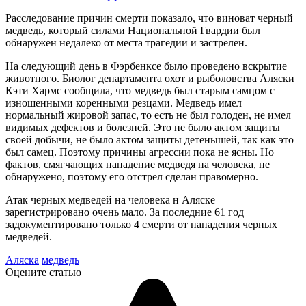
Расследование причин смерти показало, что виноват черный
медведь, который силами Национальной Гвардии был
обнаружен недалеко от места трагедии и застрелен.
На следующий день в Фэрбенксе было проведено вскрытие
животного. Биолог департамента охот и рыболовства Аляски
Кэти Хармс сообщила, что медведь был старым самцом с
изношенными коренными резцами. Медведь имел
нормальный жировой запас, то есть не был голоден, не имел
видимых дефектов и болезней. Это не было актом защиты
своей добычи, не было актом защиты детенышей, так как это
был самец. Поэтому причины агрессии пока не ясны. Но
фактов, смягчающих нападение медведя на человека, не
обнаружено, поэтому его отстрел сделан правомерно.
Атак черных медведей на человека н Аляске
зарегистрировано очень мало. За последние 61 год
задокументировано только 4 смерти от нападения черных
медведей.
Аляска
медведь
Оцените статью