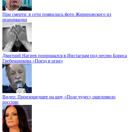
При смерти: в сети появились фото Жириновского из
реанимации
Дмитрий Нагиев попрощался в Инстаграм под песню Бориса
Гребенщикова «Поезд в огне»
Видео: Произошедшее на шоу «Поле чудес» ошеломило
россиян