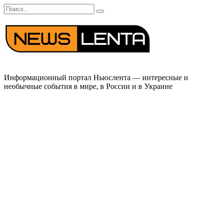
Перейти
Search
к
for:
содержанию
Информационный портал Ньюслента — интересные и
необычные события в мире, в России и в Украине