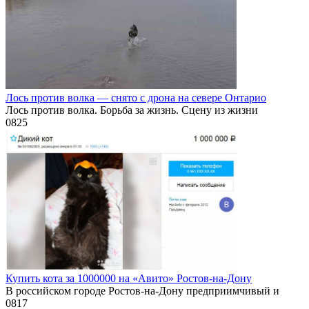
Лось против волка — снято с дрона на севере Онтарио
Лось против волка. Борьба за жизнь. Сцену из жизни
0
825
Купить кота за 1000000 на «Авито» Ростов-на-Дону
В российском городе Ростов-на-Дону предприимчивый и
0
817