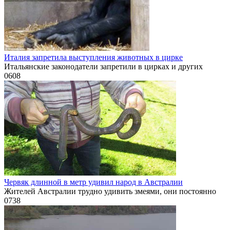
Италия запретила выступления животных в цирке
Итальянские законодатели запретили в цирках и других
0
608
Червяк длинной в метр удивил народ в Австралии
Жителей Австралии трудно удивить змеями, они постоянно
0
738