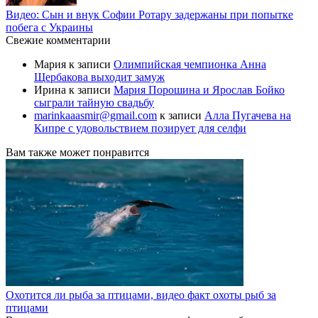
Видео: Сын и внук Софии Ротару задержаны при попытке
побега с Украины
Свежие комментарии
Мария
к записи
Олимпийская чемпионка Анна
Щербакова выходит замуж
Ирина
к записи
Мария Порошина и Ярослав Бойко
сыграли тайную свадьбу
marinkaaasmir@gmail.com
к записи
Алла Пугачева на
Кипре с удовольствием позирует для селфи
Вам также может понравится
Охотится ли рыба за птицами, видео факт охоты рыб за
птицами