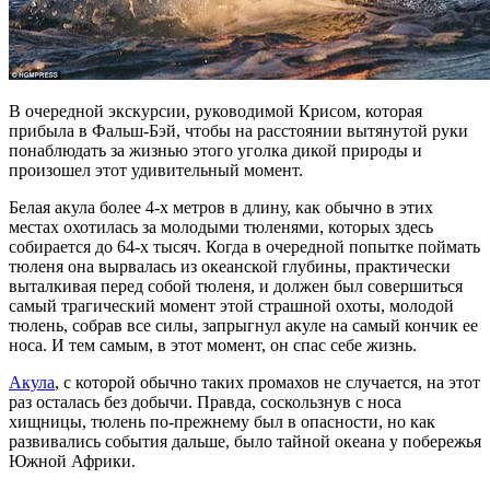
В очередной экскурсии, руководимой Крисом, которая
прибыла в Фальш-Бэй, чтобы на расстоянии вытянутой руки
понаблюдать за жизнью этого уголка дикой природы и
произошел этот удивительный момент.
Белая акула более 4-х метров в длину, как обычно в этих
местах охотилась за молодыми тюленями, которых здесь
собирается до 64-х тысяч. Когда в очередной попытке поймать
тюленя она вырвалась из океанской глубины, практически
выталкивая перед собой тюленя, и должен был совершиться
самый трагический момент этой страшной охоты, молодой
тюлень, собрав все силы, запрыгнул акуле на самый кончик ее
носа. И тем самым, в этот момент, он спас себе жизнь.
Акула
, с которой обычно таких промахов не случается, на этот
раз осталась без добычи. Правда, соскользнув с носа
хищницы, тюлень по-прежнему был в опасности, но как
развивались события дальше, было тайной океана у побережья
Южной Африки.