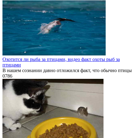
Охотится ли рыба за птицами, видео факт охоты рыб за
птицами
В нашем сознании давно отложился факт, что обычно птицы
0
786