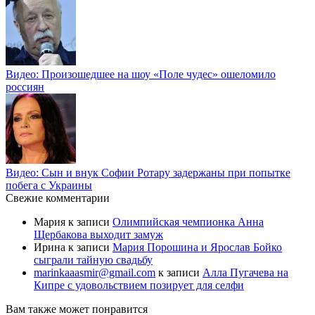
Видео: Произошедшее на шоу «Поле чудес» ошеломило
россиян
Видео: Сын и внук Софии Ротару задержаны при попытке
побега с Украины
Свежие комментарии
Мария
к записи
Олимпийская чемпионка Анна
Щербакова выходит замуж
Ирина
к записи
Мария Порошина и Ярослав Бойко
сыграли тайную свадьбу
marinkaaasmir@gmail.com
к записи
Алла Пугачева на
Кипре с удовольствием позирует для селфи
Вам также может понравится