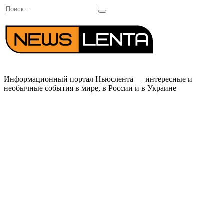
Перейти
Search
к
for:
содержанию
Информационный портал Ньюслента — интересные и
необычные события в мире, в России и в Украине