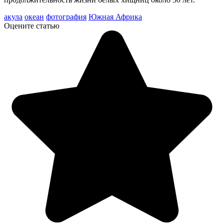
акула
океан
фотография
Южная Африка
Оцените статью